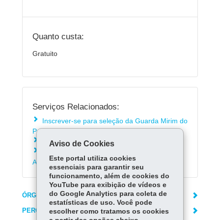
Quanto custa:
Gratuito
Serviços Relacionados:
Inscrever-se para seleção da Guarda Mirim do
Paraná
Consultar a Rede de Ensino do Paraná
Aviso de Cookies
Matricular-se na Educação de Jovens e
Este portal utiliza cookies
Adultos - EJA
essenciais para garantir seu
funcionamento, além de cookies do
YouTube para exibição de vídeos e
do Google Analytics para coleta de
ÓRGÃO RESPONSÁVEL
estatísticas de uso. Você pode
PERGUNTAS FREQUENTES
escolher como tratamos os cookies