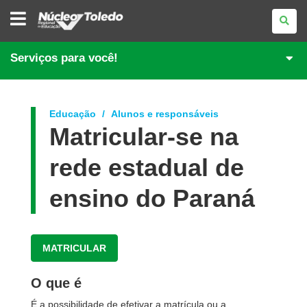
NÚCLEO
REGIONAL
DE
EDUCAÇÃO
DE
Serviços para você!
TOLEDO
Educação
Alunos e responsáveis
Matricular-se na
rede estadual de
ensino do Paraná
MATRICULAR
O que é
É a possibilidade de efetivar a matrícula ou a