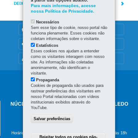
a partir das opções abaixo.
DEIXE SUA OPINIÃO
Para mais informações, acesse
nossa Política de Privacidade.
Necessários
Sem esse tipo de cookie, nosso portal não
DENUNCIE CORRUPÇÃO
funciona plenamente. Esses cookies não
coletam informações sobre o visitante.
OUVIDORIA
Estatísticos
Esses cookies nos ajudam a entender
como os visitantes interagem com nosso
MAPA DO SITE
site. As informações são coletadas
anonimamente, não identificam o
visitante.
Navegação
Propaganda
Cookies de propaganda são usados para
principal
rastrear preferências dos visitantes em
nosso Portal relacionadas com vídeos
institucionais exibidos através do
NÚCLEO REGIONAL DE EDUCAÇÃO DE TOLEDO
YouTube.
Rua Nossa Senhora do Rocio, 1287 - Centro
Salvar preferências
85.900-180
-
Toledo
-
PR
MAPA
(45) 3379-7200
Horário de atendimento: de segunda a sexta-feira, das 8h às 18h
Rejeitar todos os cookies não-