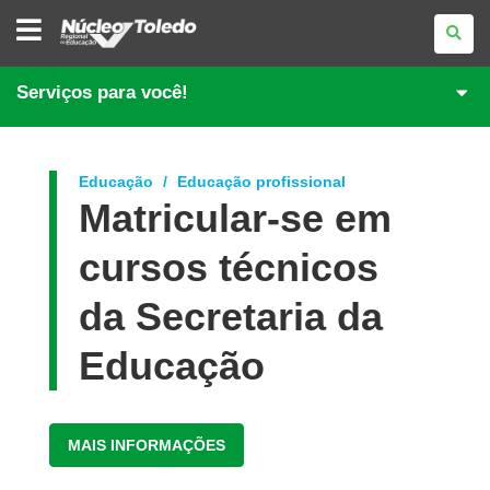
NÚCLEO
REGIONAL
DE
EDUCAÇÃO
DE
Serviços para você!
TOLEDO
Educação
Educação profissional
Matricular-se em
cursos técnicos
da Secretaria da
Educação
MAIS INFORMAÇÕES