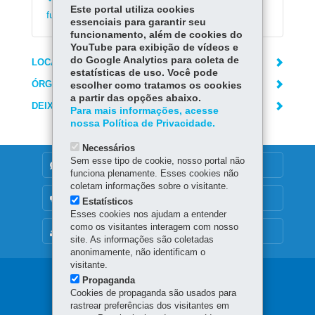
Emitir declaração de matrícula no ensino
Este portal utiliza cookies
fundamental e médio
essenciais para garantir seu
funcionamento, além de cookies do
YouTube para exibição de vídeos e
do Google Analytics para coleta de
LOCAIS DE ATENDIMENTO
estatísticas de uso. Você pode
ÓRGÃO RESPONSÁVEL
escolher como tratamos os cookies
a partir das opções abaixo.
DEIXE SUA OPINIÃO
Para mais informações, acesse
nossa Política de Privacidade.
Necessários
Sem esse tipo de cookie, nosso portal não
DENUNCIE CORRUPÇÃO
funciona plenamente. Esses cookies não
coletam informações sobre o visitante.
OUVIDORIA
Estatísticos
Esses cookies nos ajudam a entender
como os visitantes interagem com nosso
MAPA DO SITE
site. As informações são coletadas
anonimamente, não identificam o
visitante.
Navegação
Propaganda
Cookies de propaganda são usados para
principal
rastrear preferências dos visitantes em