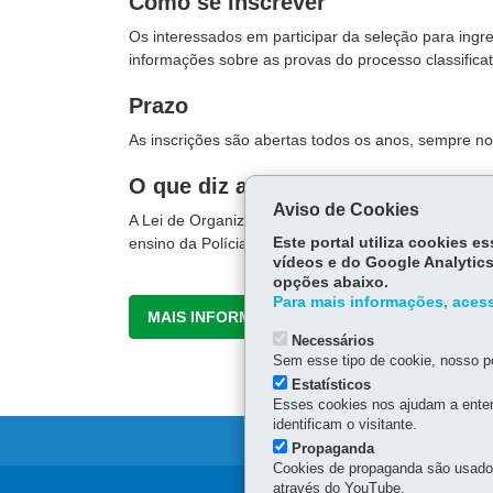
Como se inscrever
Os interessados em participar da seleção para ingre
informações sobre as provas do processo classifica
Prazo
As inscrições são abertas todos os anos, sempre n
O que diz a lei
Aviso de Cookies
A Lei de Organização Básica da Polícia Militar,
Lei 
ensino da Polícia Militar do Paraná.
Este portal utiliza cookies 
vídeos e do Google Analytics
opções abaixo.
Para mais informações, acess
MAIS INFORMAÇÕES
Necessários
Sem esse tipo de cookie, nosso po
Estatísticos
Esses cookies nos ajudam a enten
identificam o visitante.
Propaganda
Cookies de propaganda são usados 
através do YouTube.