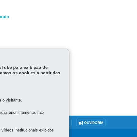
cópio
.
e
ouTube para exibição de
tamos os cookies a partir das
o visitante.
tadas anonimamente, não
O SITE
DENUNCIE CORRUPÇÃO
OUVIDORIA
vídeos institucionais exibidos