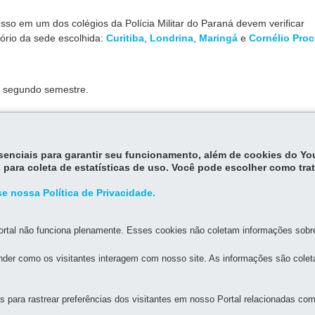
sso em um dos colégios da Polícia Militar do Paraná devem verificar
tório da sede escolhida:
Curitiba
,
Londrina
,
Maringá
e
Cornélio Pro
o segundo semestre.
Estadual nº 16.575/2010
, aponta que o Colégio pertence à estrutura d
essenciais para garantir seu funcionamento, além de cookies do Y
 para coleta de estatísticas de uso. Você pode escolher como tra
e nossa Política de Privacidade.
rtal não funciona plenamente. Esses cookies não coletam informações sobre 
der como os visitantes interagem com nosso site. As informações são cole
MAPA D
para rastrear preferências dos visitantes em nosso Portal relacionadas com 