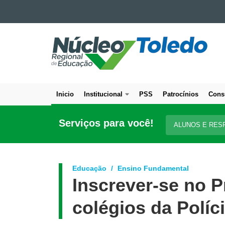
Ir para o conteúdo
NÚCLEO
Ir para a navegação
Ir para a busca
REGIONAL
Mapa do site
DE
EDUCAÇÃO
DE
Inicio
Institucional
PSS
Patrocínios
Cons
TOLEDO
Navegação
principal
Serviços para você!
ALUNOS E RES
Educação
Ensino Fundamental
Inscrever-se no P
colégios da Políci